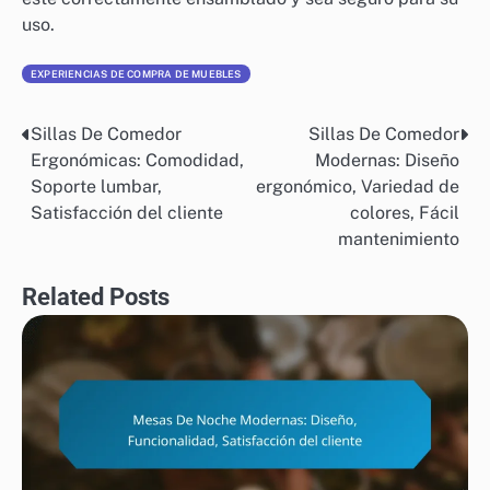
uso.
EXPERIENCIAS DE COMPRA DE MUEBLES
Sillas De Comedor
Sillas De Comedor
Post
Ergonómicas: Comodidad,
Modernas: Diseño
navigation
Soporte lumbar,
ergonómico, Variedad de
Satisfacción del cliente
colores, Fácil
mantenimiento
Related Posts