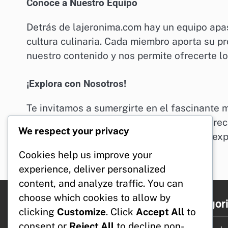
Conoce a Nuestro Equipo
Detrás de lajeronima.com hay un equipo apa
cultura culinaria. Cada miembro aporta su pr
nuestro contenido y nos permite ofrecerte lo
¡Explora con Nosotros!
Te invitamos a sumergirte en el fascinante 
explorar nuestro sitio y descubrir nuevas rec
We respect your privacy
pregunta o deseas compartir tus propias ex
¡Estamos aquí para ti!
Cookies help us improve your
experience, deliver personalized
content, and analyze traffic. You can
choose which cookies to allow by
Legal
Categor
clicking
Customize
. Click
Accept All
to
consent or
Reject All
to decline non-