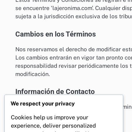
se encuentre ‘lajeronima.com’. Cualquier dis
sujeta a la jurisdicción exclusiva de los trib
Cambios en los Términos
Nos reservamos el derecho de modificar est
Los cambios entrarán en vigor tan pronto co
responsabilidad revisar periódicamente los t
modificación.
Información de Contacto
We respect your privacy
Si tiene alguna pregunta sobre estos Térmi
legal@lajeronima.com
.
Cookies help us improve your
experience, deliver personalized